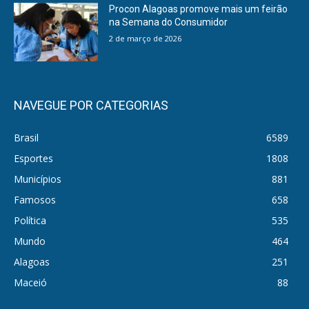
Procon Alagoas promove mais um feirão
na Semana do Consumidor
2 de março de 2026
NAVEGUE POR CATEGORIAS
Brasil
6589
Esportes
1808
Municípios
881
Famosos
658
Política
535
Mundo
464
Alagoas
251
Maceió
88