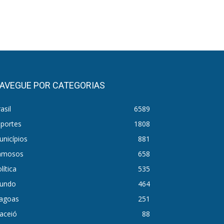
AVEGUE POR CATEGORIAS
asil
6589
sportes
1808
nicípios
881
amosos
658
lítica
535
undo
464
lagoas
251
aceió
88