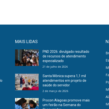
MAIS LIDAS
N
PND 2026: divulgado resultado
Br
de recursos de atendimento
E
especializado
21 de julho de 2026
Mu
F
Santa Mônica supera 1,1 mil
do
atendimentos em projeto de
Po
saúde do servidor
M
2 de março de 2026
A
Procon Alagoas promove mais
M
um feirão na Semana do