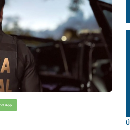
hatsApp
Ú