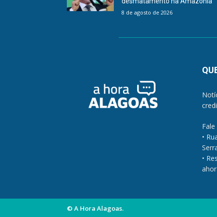
desmatamento na Amazônia
8 de agosto de 2026
QU
Notí
cred
Fale
• Ru
Serra
• Re
ahor
© A Hora Alagoas.