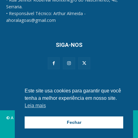
Serraria.
• Responsável Técnico: Arthur Almeida -
ahoralagoas@gmail.com
SIGA-NOS
Políticas de Privacidade e Cookies
Este site usa cookies para garantir que você
tenha a melhor experiência em nosso site.
Leia mais
© A Hora Alagoas.
Fechar
Alagoas
Municípios
Nordeste
Política
Brasil
Mundo
Esportes
Famosos
Tecnologia