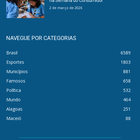
na Semana do Consumidor
2 de março de 2026
NAVEGUE POR CATEGORIAS
Brasil
6589
Esportes
1803
Municípios
881
Famosos
658
Política
532
Mundo
464
Alagoas
251
Maceió
88