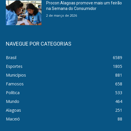
Procon Alagoas promove mais um feirão
na Semana do Consumidor
2 de março de 2026
NAVEGUE POR CATEGORIAS
Brasil
6589
Esportes
1805
Municípios
881
Famosos
658
Política
533
Mundo
464
Alagoas
251
Maceió
88