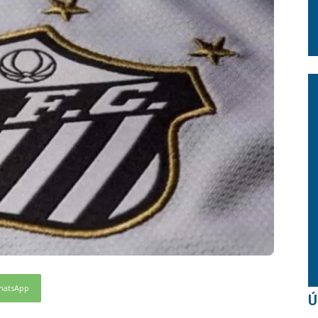
hatsApp
Ú