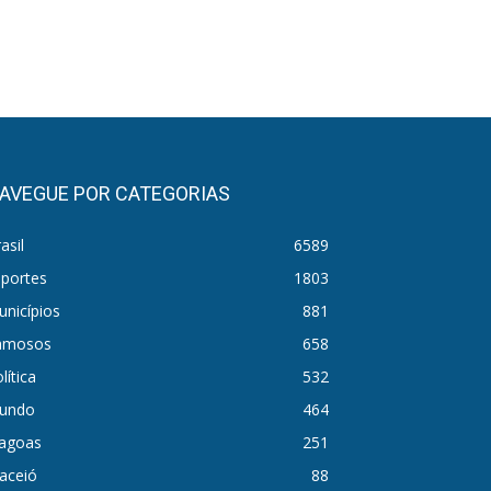
AVEGUE POR CATEGORIAS
asil
6589
sportes
1803
nicípios
881
amosos
658
lítica
532
undo
464
lagoas
251
aceió
88