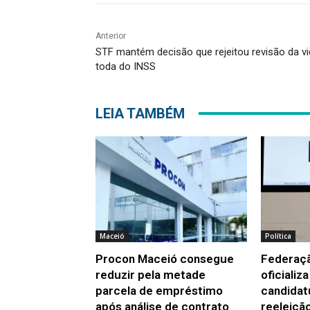
Anterior
STF mantém decisão que rejeitou revisão da v
toda do INSS
LEIA TAMBÉM
Maceió
Política
Procon Maceió consegue
Federaç
reduzir pela metade
oficializ
parcela de empréstimo
candidat
após análise de contrato
reeleiçã