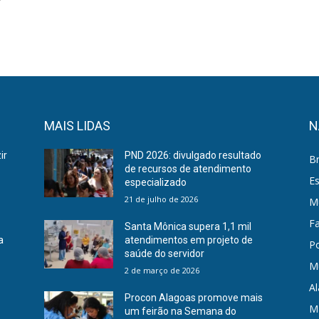
MAIS LIDAS
N
ir
PND 2026: divulgado resultado
Br
de recursos de atendimento
E
especializado
21 de julho de 2026
Mu
F
Santa Mônica supera 1,1 mil
a
atendimentos em projeto de
Po
saúde do servidor
M
2 de março de 2026
A
Procon Alagoas promove mais
M
um feirão na Semana do