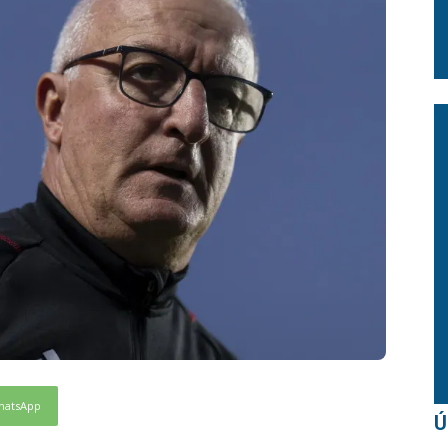
hatsApp
Ú