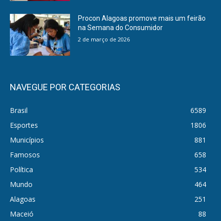
Procon Alagoas promove mais um feirão
na Semana do Consumidor
2 de março de 2026
NAVEGUE POR CATEGORIAS
Brasil
6589
Esportes
1806
Municípios
881
Famosos
658
Política
534
Mundo
464
Alagoas
251
Maceió
88