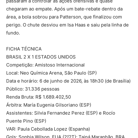
passaram a controlar as ações ofensivas e quase
chegaram ao empate. Após um bate-rebate dentro da
área, a bola sobrou para Patterson, que finalizou com
perigo. O chute desviou em Isa Haas e saiu pela linha de
fundo.
FICHA TÉCNICA
BRASIL 2 X 1 ESTADOS UNIDOS
Competição: Amistoso Internacional
Local: Neo Química Arena, São Paulo (SP)
Data e horário: 6 de junho de 2026, às 18h30 (de Brasília)
Público: 31.336 pessoas
Renda Bruta: R$ 1.689.402,50
Árbitra: María Eugenia Gilsoriano (ESP)
Assistentes: Silvia Fernandez Perez (ESP) e Rocío
Puente Pino (ESP)
VAR: Paula Cebollada Lopez (Espanha)
Gols: Sophia Wilson, EUA (2’/2T); Tainá Maranhão, BRA