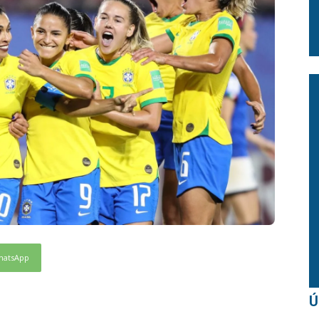
hatsApp
Ú