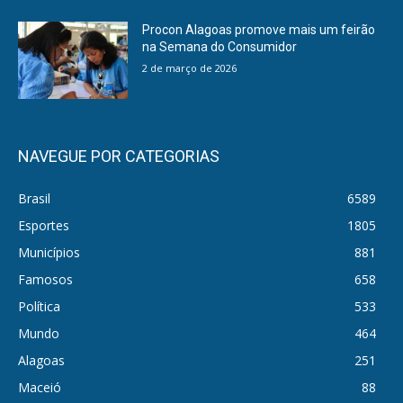
Procon Alagoas promove mais um feirão
na Semana do Consumidor
2 de março de 2026
NAVEGUE POR CATEGORIAS
Brasil
6589
Esportes
1805
Municípios
881
Famosos
658
Política
533
Mundo
464
Alagoas
251
Maceió
88