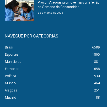
Procon Alagoas promove mais um feirão
na Semana do Consumidor
2 de março de 2026
NAVEGUE POR CATEGORIAS
Brasil
6589
Esportes
1805
Municípios
881
Famosos
658
Política
534
Mundo
464
Alagoas
251
Maceió
88