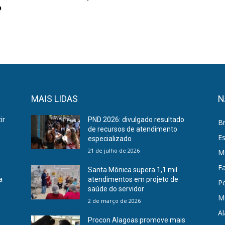
o
MAIS LIDAS
N
ir
PND 2026: divulgado resultado
Br
de recursos de atendimento
E
especializado
21 de julho de 2026
Mu
F
Santa Mônica supera 1,1 mil
a
atendimentos em projeto de
Po
saúde do servidor
M
2 de março de 2026
A
Procon Alagoas promove mais