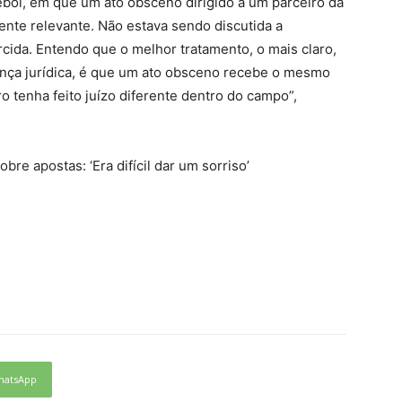
bol, em que um ato obsceno dirigido a um parceiro da
nte relevante. Não estava sendo discutida a
orcida. Entendo que o melhor tratamento, o mais claro,
ança jurídica, é que um ato obsceno recebe o mesmo
o tenha feito juízo diferente dentro do campo”,
e apostas: ‘Era difícil dar um sorriso’
hatsApp