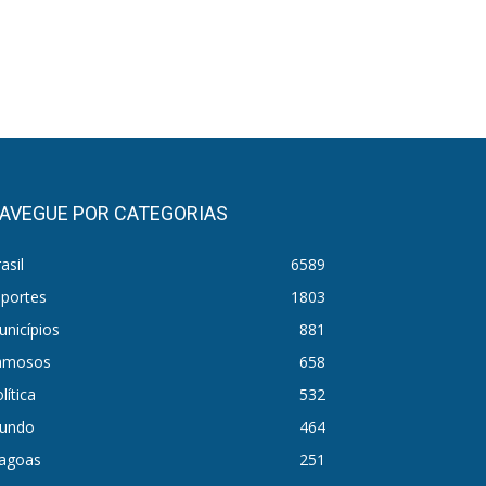
AVEGUE POR CATEGORIAS
asil
6589
sportes
1803
nicípios
881
amosos
658
lítica
532
undo
464
lagoas
251