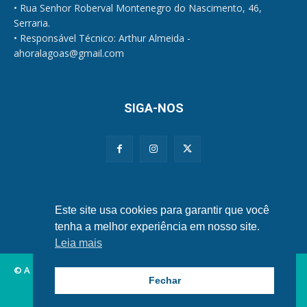
• Rua Senhor Roberval Montenegro do Nascimento, 46,
Serraria.
• Responsável Técnico: Arthur Almeida -
ahoralagoas@gmail.com
SIGA-NOS
Políticas de Privacidade e Cookies
Este site usa cookies para garantir que você
tenha a melhor experiência em nosso site.
Leia mais
© A Hora Alagoas.
Fechar
Alagoas
Municípios
Nordeste
Política
Brasil
Mundo