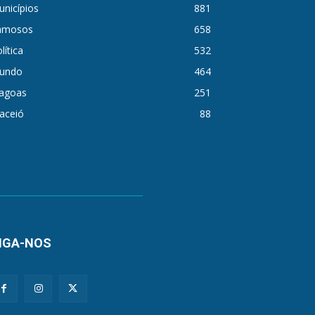
nicípios
881
amosos
658
lítica
532
undo
464
lagoas
251
aceió
88
IGA-NOS