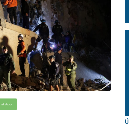
hatsApp
Ú