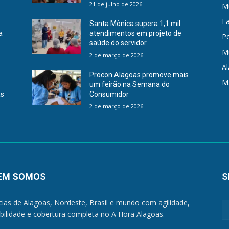
21 de julho de 2026
Mu
F
Santa Mônica supera 1,1 mil
a
atendimentos em projeto de
Po
saúde do servidor
M
2 de março de 2026
A
Procon Alagoas promove mais
M
um feirão na Semana do
as
Consumidor
2 de março de 2026
EM SOMOS
S
cias de Alagoas, Nordeste, Brasil e mundo com agilidade,
ibilidade e cobertura completa no A Hora Alagoas.