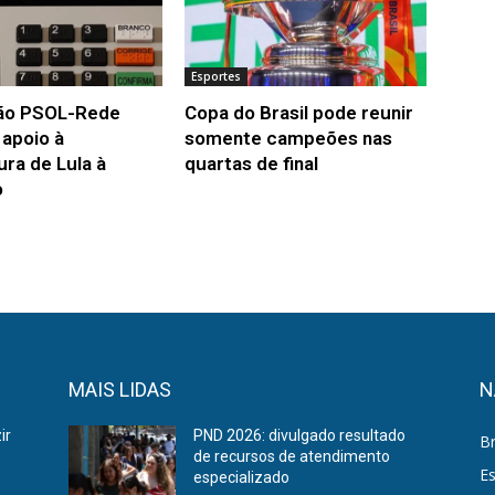
Esportes
ão PSOL-Rede
Copa do Brasil pode reunir
a apoio à
somente campeões nas
ura de Lula à
quartas de final
o
MAIS LIDAS
N
ir
PND 2026: divulgado resultado
Br
de recursos de atendimento
E
especializado