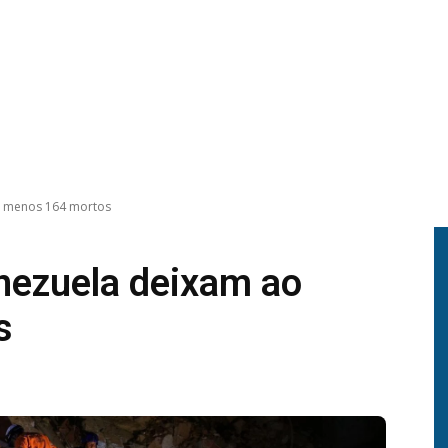
o menos 164 mortos
nezuela deixam ao
s