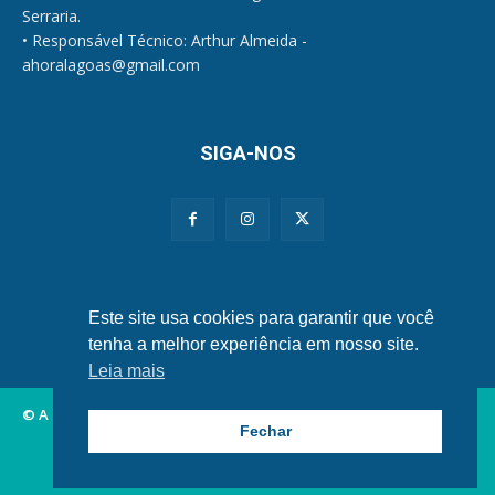
Serraria.
• Responsável Técnico: Arthur Almeida -
ahoralagoas@gmail.com
SIGA-NOS
Políticas de Privacidade e Cookies
Este site usa cookies para garantir que você
tenha a melhor experiência em nosso site.
Leia mais
© A Hora Alagoas.
Fechar
Alagoas
Municípios
Nordeste
Política
Brasil
Mundo
Esportes
Famosos
Tecnologia