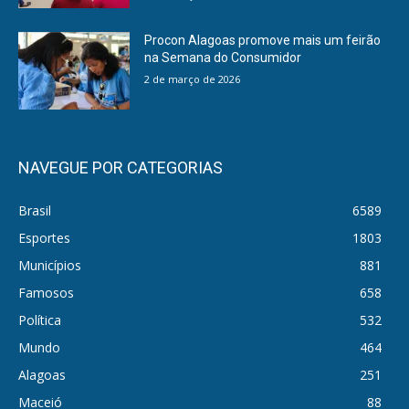
Procon Alagoas promove mais um feirão
na Semana do Consumidor
2 de março de 2026
NAVEGUE POR CATEGORIAS
Brasil
6589
Esportes
1803
Municípios
881
Famosos
658
Política
532
Mundo
464
Alagoas
251
Maceió
88