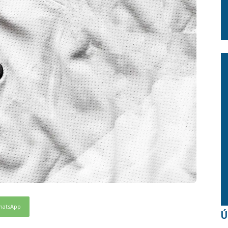
hatsApp
Ú