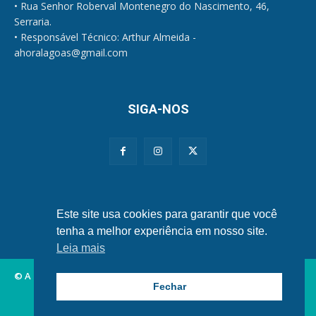
• Rua Senhor Roberval Montenegro do Nascimento, 46,
Serraria.
• Responsável Técnico: Arthur Almeida -
ahoralagoas@gmail.com
SIGA-NOS
Políticas de Privacidade e Cookies
Este site usa cookies para garantir que você
tenha a melhor experiência em nosso site.
Leia mais
© A Hora Alagoas.
Fechar
Alagoas
Municípios
Nordeste
Política
Brasil
Mundo