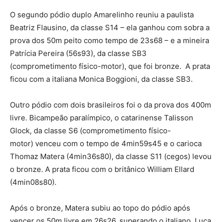
O segundo pódio duplo Amarelinho reuniu a paulista
Beatriz Flausino, da classe S14 – ela ganhou com sobra a
prova dos 50m peito como tempo de 23s68 – e a mineira
Patrícia Pereira (56s93), da classe SB3
(comprometimento físico-motor), que foi bronze. A prata
ficou com a italiana Monica Boggioni, da classe SB3.
Outro pódio com dois brasileiros foi o da prova dos 400m
livre. Bicampeão paralímpico, o catarinense Talisson
Glock, da classe S6 (comprometimento físico-
motor) venceu com o tempo de 4min59s45 e o carioca
Thomaz Matera (4min36s80), da classe S11 (cegos) levou
o bronze. A prata ficou com o britânico William Ellard
(4min08s80).
Após o bronze, Matera subiu ao topo do pódio após
vencer os 50m livre em 26s26, superando o italiano Luca