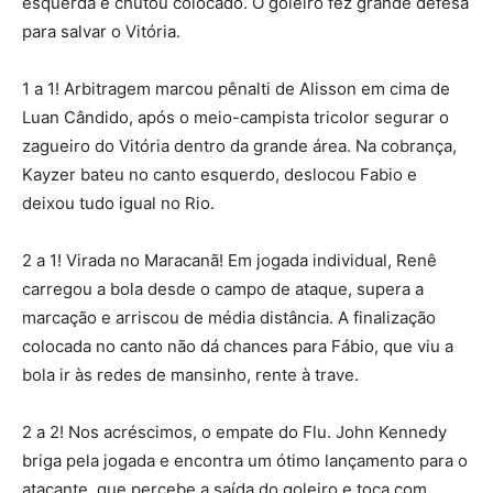
esquerda e chutou colocado. O goleiro fez grande defesa
para salvar o Vitória.
1 a 1! Arbitragem marcou pênalti de Alisson em cima de
Luan Cândido, após o meio-campista tricolor segurar o
zagueiro do Vitória dentro da grande área. Na cobrança,
Kayzer bateu no canto esquerdo, deslocou Fabio e
deixou tudo igual no Rio.
2 a 1! Virada no Maracanã! Em jogada individual, Renê
carregou a bola desde o campo de ataque, supera a
marcação e arriscou de média distância. A finalização
colocada no canto não dá chances para Fábio, que viu a
bola ir às redes de mansinho, rente à trave.
2 a 2! Nos acréscimos, o empate do Flu. John Kennedy
briga pela jogada e encontra um ótimo lançamento para o
atacante, que percebe a saída do goleiro e toca com