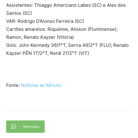
Assistentes: Thiaggo Americano Labes (SC) e Alex dos
Santos (SC)
VAR: Rodrigo D’Alonso Ferreira (SC)
Cartões amarelos: Riquelme, Alisson (Fluminense);
Ramon, Renato Kayzer (Vitória)
Gols: John Kennedy 36’/1°T, Serna 46’/2°T (FLU); Renato
Kayzer PÊN 17’/2°T, Renê 21’/2°T (VIT)
Fonte:
Notícias ao Minuto
WhatsApp