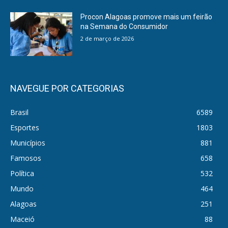
Procon Alagoas promove mais um feirão
na Semana do Consumidor
2 de março de 2026
NAVEGUE POR CATEGORIAS
Brasil
6589
Esportes
1803
Municípios
881
Famosos
658
Política
532
Mundo
464
Alagoas
251
Maceió
88