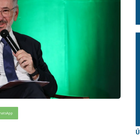
hatsApp
Ú