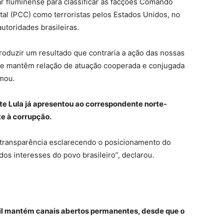
r fluminense para classificar as facções Comando
al (PCC) como terroristas pelos Estados Unidos, no
autoridades brasileiras.
produzir um resultado que contraria a ação das nossas
 que mantêm relação de atuação cooperada e conjugada
rmou.
nte Lula já apresentou ao correspondente norte-
e à corrupção.
 transparência esclarecendo o posicionamento do
dos interesses do povo brasileiro”, declarou.
il mantém canais abertos permanentes, desde que o