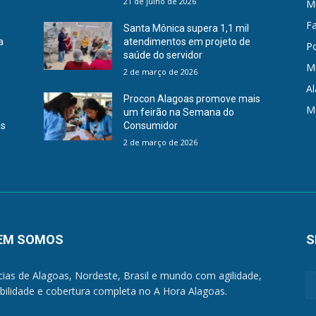
21 de julho de 2026
Mu
F
Santa Mônica supera 1,1 mil
a
atendimentos em projeto de
Po
saúde do servidor
M
2 de março de 2026
A
Procon Alagoas promove mais
M
um feirão na Semana do
as
Consumidor
2 de março de 2026
EM SOMOS
S
cias de Alagoas, Nordeste, Brasil e mundo com agilidade,
ibilidade e cobertura completa no A Hora Alagoas.