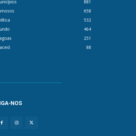
nicípios
881
amosos
658
lítica
532
undo
464
lagoas
251
aceió
88
IGA-NOS