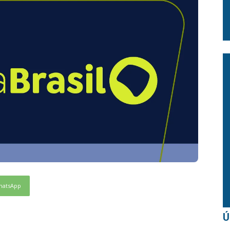
hatsApp
Ú