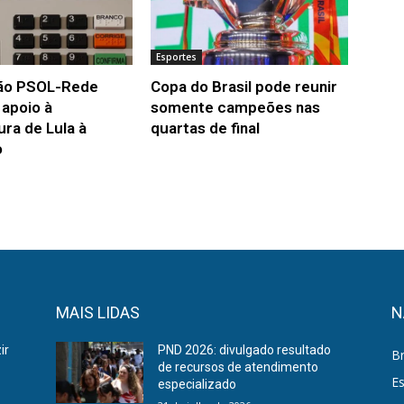
Esportes
ão PSOL-Rede
Copa do Brasil pode reunir
a apoio à
somente campeões nas
ura de Lula à
quartas de final
o
MAIS LIDAS
N
ir
PND 2026: divulgado resultado
Br
de recursos de atendimento
E
especializado