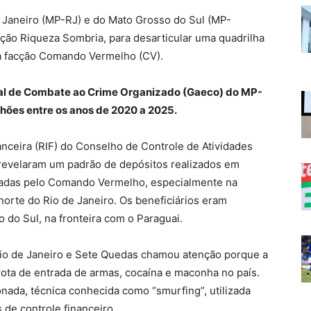
e Janeiro (MP-RJ) e do Mato Grosso do Sul (MP-
ação Riqueza Sombria, para desarticular uma quadrilha
 a facção Comando Vermelho (CV).
al de Combate ao Crime Organizado (Gaeco) do MP-
hões entre os anos de 2020 a 2025.
nanceira (RIF) do Conselho de Controle de Atividades
 revelaram um padrão de depósitos realizados em
nadas pelo Comando Vermelho, especialmente na
orte do Rio de Janeiro. Os beneficiários eram
do Sul, na fronteira com o Paraguai.
Rio de Janeiro e Sete Quedas chamou atenção porque a
rota de entrada de armas, cocaína e maconha no país.
ada, técnica conhecida como “smurfing”, utilizada
s de controle financeiro.