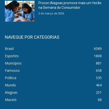
Procon Alagoas promove mais um feirão
na Semana do Consumidor
2 de março de 2026
NAVEGUE POR CATEGORIAS
Brasil
6589
Esportes
1808
Municípios
881
Famosos
658
Política
535
Mundo
464
Alagoas
251
Maceió
88