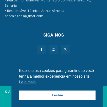
• Rua Senhor Roberval Montenegro do Nascimento, 46,
Serraria.
• Responsável Técnico: Arthur Almeida -
ahoralagoas@gmail.com
SIGA-NOS
Políticas de Privacidade e Cookies
Este site usa cookies para garantir que você
tenha a melhor experiência em nosso site.
Leia mais
© A Hora Alagoas.
Fechar
Alagoas
Municípios
Nordeste
Política
Brasil
Mundo
Esportes
Famosos
Tecnologia